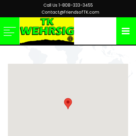
Call Us 1-808-333-3455
Contact@FriendsofTK.com